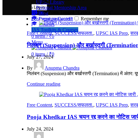
UPSC Library
Log in
Personal Mentorship Area
Home
»
Posts Tagged "Critical Thinking"
Blog
Lost your password?
Premium Content
Remember me
Courses
IAS Toolkits & Courses
Free Content
,
SUCCESS/सफलता.
,
UPSC IAS Prep
,
सरक
0
items
/
₹
0
Menu
निलंबन (Suspension) और बर्खास्तगी (Termination
0
items
/
₹
0
July 27, 2024
By
Anupma Chandra
निलंबन (Suspension) और बर्खास्तगी (Termination) में अंतर: य
Continue reading
Free Content
,
SUCCESS/सफलता.
,
UPSC IAS Prep
,
सरक
Pooja Khedkar IAS चयन रद्द करने का नोटिस जारी 
July 24, 2024