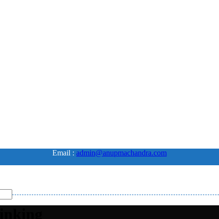
Email :
admin@anupmachandra.com
hinking