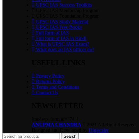
UPSC IAS Success Toolkits
UPSC IAS Mentorship Program
UPSC IAS Foundation Program
UPSC IAS Study Material
UPSC IAS Free Books
Full form of IAS
Full form of IAS in Hindi
What is UPSC IAS Exam?
What does an IAS officer do?
USEFUL LINKS
Privacy Policy
Returns Policy
Terms and Conditions
Contact Us
NEWSLETTER
[mc4wp_form id="74"]
ANUPMA CHANDRA
2021 All Right Reserved.
Designed and Developed by
Digiscaler
Search