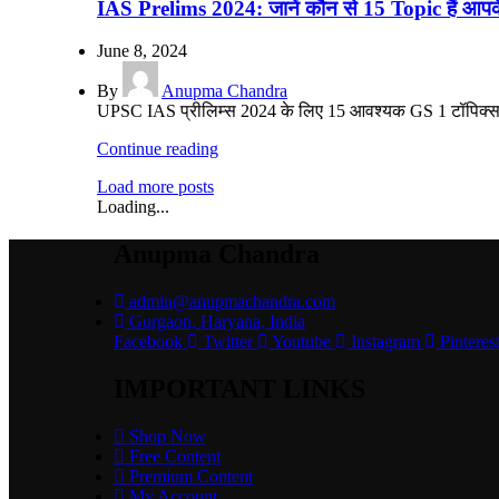
IAS Prelims 2024: जानें कौन से 15 Topic हैं आपके
June 8, 2024
By
Anupma Chandra
UPSC IAS प्रीलिम्स 2024 के लिए 15 आवश्यक GS 1 टॉपिक्स U
Continue reading
Load more posts
Loading...
Anupma Chandra
admin@anupmachandra.com
Gurgaon, Haryana, India
Facebook
Twitter
Youtube
Instagram
Pinteres
IMPORTANT LINKS
Shop Now
Free Content
Premium Content
My Account