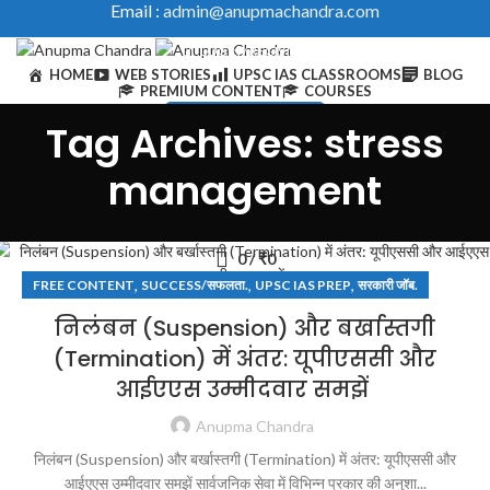
Email :
admin@anupmachandra.com
LOGIN / REGISTER
HOME
WEB STORIES
UPSC IAS CLASSROOMS
BLOG
PREMIUM CONTENT
COURSES
IAS Toolkits & Courses
Tag Archives: stress
0
/
₹
0
management
0
/
₹
0
,
,
,
FREE CONTENT
SUCCESS/सफलता.
UPSC IAS PREP
सरकारी जॉब.
निलंबन (Suspension) और बर्खास्तगी
(Termination) में अंतर: यूपीएससी और
आईएएस उम्मीदवार समझें
Anupma Chandra
निलंबन (Suspension) और बर्खास्तगी (Termination) में अंतर: यूपीएससी और
आईएएस उम्मीदवार समझें सार्वजनिक सेवा में विभिन्न प्रकार की अनुशा...