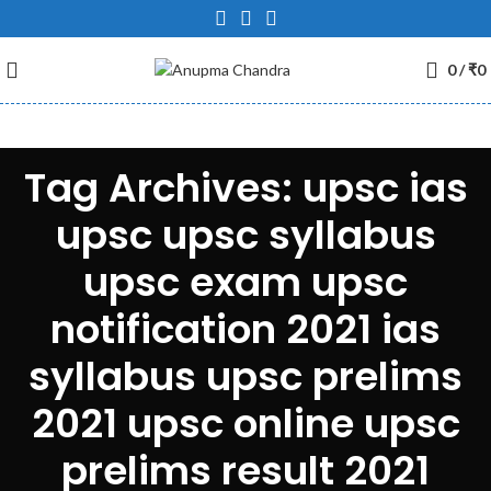
0
/
₹
0
Tag Archives: upsc ias
upsc upsc syllabus
upsc exam upsc
notification 2021 ias
syllabus upsc prelims
2021 upsc online upsc
prelims result 2021