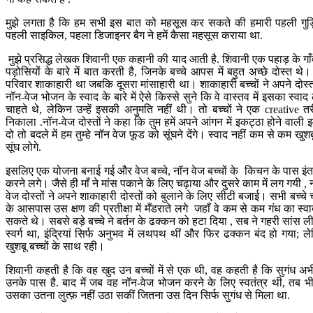
मुझे लगता है कि हम सभी इस बात को महसूस कर सकते की हमारी पहली गुड़
पहली साइकिल, पहला डिजाइनर बैग ने हमें कैसा महसूस कराया था.
मुझे प्रसिद्ध लेखक शिवानी एक कहानी की याद आती है. शिवानी एक पहाड़ के गाँ
पड़ोसियों के बारे में बात करती है, जिनके बच्चे आपस में बहुत अच्छे दोस्त थे
परिवार शाकाहारी था जबकि दूसरा मांसाहारी था। शाकाहारी बच्चों ने अपने दोस्तो
नॉन-वेज भोजन के स्वाद के बारे में ऐसे किस्से सुने कि वे वास्तव में इसका स्वाद 
चाहते थे, लेकिन उन्हें इसकी अनुमति नहीं थी। तो बच्चों ने एक creative त
निकाला .नॉन-वेज दोस्तों ने कहा कि तुम हमें अपने आंगन में इकट्ठा होने वाली 
दो तो बदले में हम तुम्हे नॉन वेज फूड को सूंघने देंगे। स्वाद नहीं कम से कम खुशब
सूंघ लोगे.
इसलिए एक योजना बनाई गई और वेज बच्चे, नॉन वेज बच्चों के किचन के पास इं
करने लगे। जैसे ही माँ ने मांस पकाने के लिए चढ़ाया और दुसरे काम में लग गयी , 
वेज दोस्तों ने अपने शाकाहारी दोस्तों को बुलाने के लिए सीटी बजाई। सभी बच्चे चू
के आसपास उस क्षण की प्रतीक्षा में मँडराते लगे जहाँ वे कम से कम गंध का स्वा
सकते थे। सबसे बड़े बच्चे ने बर्तन के ढक्कन को हटा दिया , सब ने गहरी सांस ल
स्वर्ग था, इंद्रियां सिर्फ अनुभव में लथपथ थीं और फिर ढक्कन बंद हो गया; ल
खुशबू बच्चों के साथ रही।
शिवानी कहती है कि वह खुद उन बच्चों में से एक थी, वह कहती है कि सुगंध अभ
उनके पास है. बाद में जब वह नॉन-वेज भोजन करने के लिए स्वतंत्र थी, तब भ
उसका उतना लुत्फ़ नहीं उठा सकीं जितना उस दिन सिर्फ सुगंध से मिला था.