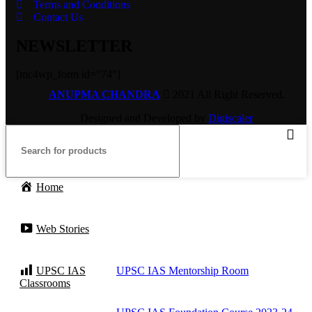
Terms and Conditions
Contact Us
NEWSLETTER
[mc4wp_form id="74"]
ANUPMA CHANDRA
2021 All Right Reserved.
Designed and Developed by
Digiscaler
Home
Web Stories
UPSC IAS
UPSC IAS Mentorship Room
Classrooms