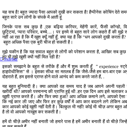
यह सच है! बहुत ज्यादा पैसा आपको दुखी कर सकता है! हैप्पीनेस कोचिंग देते समय,
बहुत सारे उन लोगों के संपर्क में आती हूं
जिनके पास सब कुछ है ,एक बढ़िया करियर, मेहेंगी कारें, फैंसी कॉन्डो, वि
छुट्टियां, प्यारा परिवार, बच्चे…। पर इनमे से बहुत सारे लोग कहते हैं की मुझे
नहीं आ रहा है कि मैं खुश क्यूँ नहीं हूँ. क्या यह है कि “धन आपको दुखी करता है? 
बहुत अधिक पैसा एक बुरी चीज हो सकती है।
मुझे यकीन है कि यह सवाल बहुत से लोगों को परेशान करता है, आखिर सब कुछ 
हुए भी मुझे खुशी क्यों नहीं मिल रही है?
Sidebar
इसको समझाने के बहुत से तरीके हैं और मैं शुरू करती हूँ ” experience स्ट्रे
हाइपोथीसिस” से । इसका सीधा सा मतलब है कि जैसे-जैसे हम बार-बार एक अ
दोहराते हैं, हम इससे प्राप्त होने वाले आनंद को कम करते जाते हैं, .
यह बहुत बुनियादी है। क्या आपको वह समय याद है जब आपने अपनी पहली
खरीदी थी? आपको परमानन्द की प्राप्ति हुई थी .हर एक दिन आप इसे चलाकर 
खुशी प्राप्त करते हैं। और फिर क्या हुआ? आप अधिक कमाने लगे, आपको ऐसा
कि नई कार ली जाए और फिर हर कुछ वर्षों में आप कार बदलने लगे लेकिन अ
कार आपको कोई खुशी नहीं देती है। बिल्कुल भी नहीं! कोई भी चीज़ अगर बहुत 
है तो वो आपको नाखुश कर सकती है।
हमें वो चीज़े अमीर नहीं बनाती जो हमारे पास है हमें अमीर बनाती हैं वो चीज़े जिन्हे
ना कह सकते हैं .