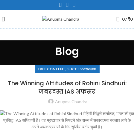
0
/
₹
0
Blog
,
FREE CONTENT
SUCCESS/सफलता.
The Winning Attitudes of Rohini Sindhuri:
जबरदस्त IAS अफसर
Anupma Chandra