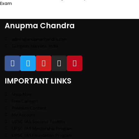
Exam
Anupma Chandra
admin@anupmachandra.com
Gurgaon, Haryana, India
IMPORTANT LINKS
Shop Now
Free Content
Premium Content
My Account
UPSC IAS Success Toolkits
UPSC IAS Mentorship Program
UPSC IAS Foundation Program