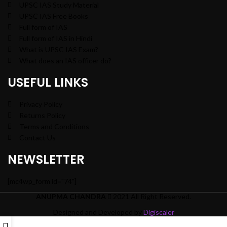
UPSC IAS Study Material
UPSC IAS Free Books
Full form of IAS
Full form of IAS in Hindi
What is UPSC IAS Exam?
What does an IAS officer do?
USEFUL LINKS
Privacy Policy
Returns Policy
Terms and Conditions
Contact Us
NEWSLETTER
[mc4wp_form id="74"]
ANUPMA CHANDRA
2021 All Right Reserved.
Designed and Developed by
Digiscaler