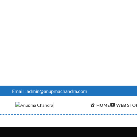
Email :
admin@anupmachandra.com
HOME
WEB STOR