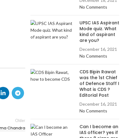
December 18, 2021
No Comments
UPSC IAS Aspirant
Mode quiz. What
kind of aspirant
are you?
December 16, 2021
No Comments
CDS Bipin Rawat
was the 1st Chief
of Defence Staff I
What is CDS ?
Editorial Post
December 16, 2021
No Comments
Older
Can I become an
upma Chandra
IAS officer? yes if