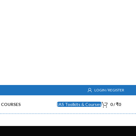
LOGIN / REGISTER
COURSES
IAS Toolkits & Courses
0
/
₹
0