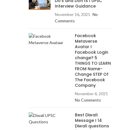
Do’s and Don’ts I UPSC
Interview Guidance
November 16, 2021
No
Comments
Facebook
Metaverse
Avatar I
Facebook Login
change? 5
THINGS TO LEARN
FROM Name-
Change STEP Of
The Facebook
Company
November 6, 2021
No Comments
Best Diwali
Message I 14
Diwali questions