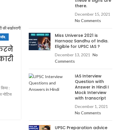
these 8 signs are
there.
December 15, 2021
No Comments
Miss Universe 2021 is
,
,
,
 जॉब.
FREE CONTENT
SUCCESS/सफलता.
UPSC IAS PREP
सरका
Harnaaz Sandhu of India.
Eligible for UPSC IAS ?
करने
IAS पूजा खेडकर के चयन ने 
December 13, 2021
No
कारी
हलचल: UPSC RPwD कोटा 
Comments
सच्चाई क्या है?
IAS Interview
Posted by
Anupma Chandra
Question with
Answer in Hindi I
किया :
IAS Pooja Khedkar के मामले के साथ UPSC RPwD quota के 
Mock Interview
ा नोटिस
जानें। समझें कि fitness और disability verification IAS se
with transcript
कैसे ...
December 1, 2021
CONTINUE READING
No Comments
UPSC Preparation advice