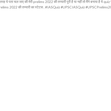
ता चल जाए की मेरी prelims 2022 की तय्यारी पूरी है या नहीं तो मैंने बनाया है ये quiz जो तु
ानो prelims 2022 की तय्यारी का स्टेटस . #IASQuiz #UPSCIASQuiz #UPSCPrelim