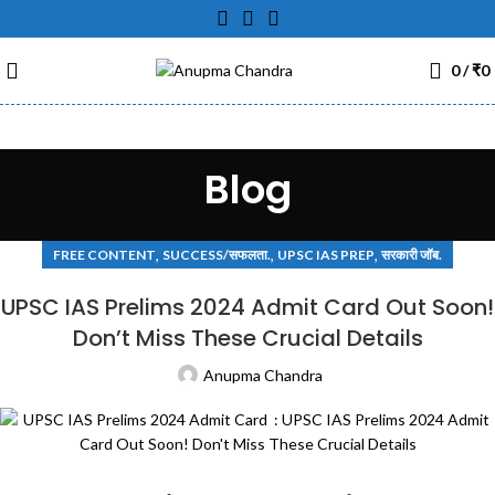
0
/
₹
0
Blog
,
,
,
FREE CONTENT
SUCCESS/सफलता.
UPSC IAS PREP
सरकारी जॉब.
UPSC IAS Prelims 2024 Admit Card Out Soon!
Don’t Miss These Crucial Details
Anupma Chandra