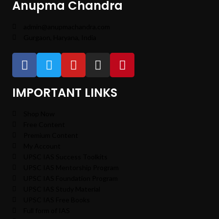
Anupma Chandra
admin@anupmachandra.com
Gurgaon, Haryana, India
IMPORTANT LINKS
Shop Now
Free Content
Premium Content
My Account
UPSC IAS Success Toolkits
UPSC IAS Mentorship Program
UPSC IAS Foundation Program
UPSC IAS Study Material
UPSC IAS Free Books
Full form of IAS