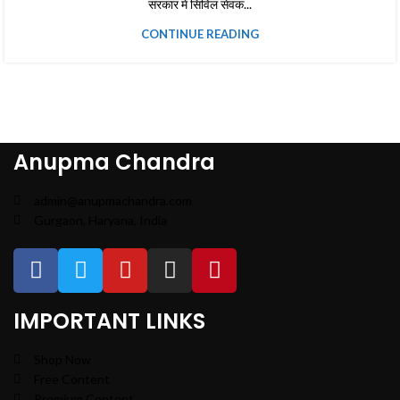
सरकार में सिविल सेवक...
CONTINUE READING
Anupma Chandra
admin@anupmachandra.com
Gurgaon, Haryana, India
IMPORTANT LINKS
Shop Now
Free Content
Premium Content