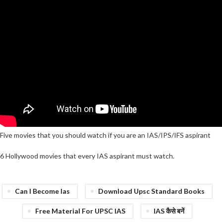
Five movies that you should watch if you are an IAS/IPS/IFS aspirant
6 Hollywood movies that every IAS aspirant must watch.
Can I Become Ias
Download Upsc Standard Books
Free Material For UPSC IAS
IAS कैसे बनें