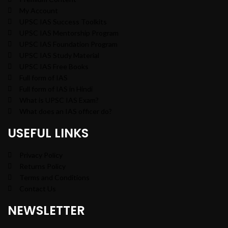
My Account
UPSC IAS Success Toolkits
UPSC IAS Mentorship Program
UPSC IAS Foundation Program
UPSC IAS Study Material
UPSC IAS Free Books
Full form of IAS
Full form of IAS in Hindi
What is UPSC IAS Exam?
What does an IAS officer do?
USEFUL LINKS
Privacy Policy
Returns Policy
Terms and Conditions
Contact Us
NEWSLETTER