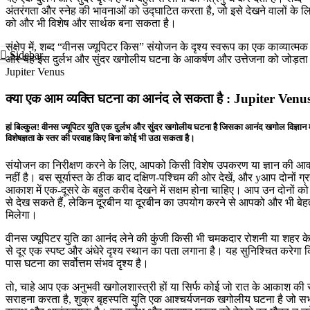
अंतरंगता और स्नेह की भावनाओं को उद्घाटित करता है, जो इसे देखने वालों के 
को और भी विशेष और सार्थक बना सकता है।
संक्षेप में, शब्द “वीनस ज्यूपिटर किस” संयोजन के दृश्य स्वरूप का एक काव्यात्मक व
Sidebar
और यह इस दुर्लभ और सुंदर खगोलीय घटना के आकर्षण और उत्तेजना को जोड़ता
Jupiter Venus
क्या एक आम व्यक्ति घटना का आनंद ले सकता है : Jupiter Venu
हां बिल्कुल! वीनस ज्यूपिटर युति एक दुर्लभ और सुंदर खगोलीय घटना है जिसका आनंद खगोल विज्ञान 
विशेषज्ञता के स्तर की परवाह किए बिना कोई भी उठा सकता है।
संयोजन का निरीक्षण करने के लिए, आपको किसी विशेष उपकरण या ज्ञान की आ
नहीं है। बस सूर्यास्त के ठीक बाद दक्षिण-पश्चिम की ओर देखें, और yआप दोनों ग्र
आकाश में एक-दूसरे के बहुत करीब देखने में सक्षम होना चाहिए। आप उन दोनों को 
से देख सकते हैं, लेकिन दूरबीन या दूरबीन का उपयोग करने से आपको और भी बेहत
मिलेगा।
वीनस ज्यूपिटर युति का आनंद लेने की कुंजी किसी भी चमकदार रोशनी या शहर के
से दूर एक स्पष्ट और अंधेरे दृश्य स्थान का पता लगाना है। यह सुनिश्चित करेगा
पास घटना का सर्वोत्तम संभव दृश्य है।
तो, चाहे आप एक अनुभवी खगोलशास्त्री हों या सिर्फ कोई जो रात के आकाश की स
सराहना करता है, शुक्र बृहस्पति युति एक आश्चर्यजनक खगोलीय घटना है जो सभ