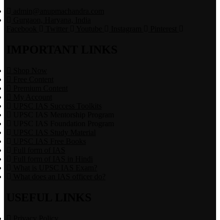
admin@anupmachandra.com
Gurgaon, Haryana, India
Facebook
Twitter
Youtube
Instagram
Pinterest
IMPORTANT LINKS
Shop Now
Free Content
Premium Content
My Account
UPSC IAS Success Toolkits
UPSC IAS Mentorship Program
UPSC IAS Foundation Program
UPSC IAS Study Material
UPSC IAS Free Books
Full form of IAS
Full form of IAS in Hindi
What is UPSC IAS Exam?
What does an IAS officer do?
USEFUL LINKS
Privacy Policy