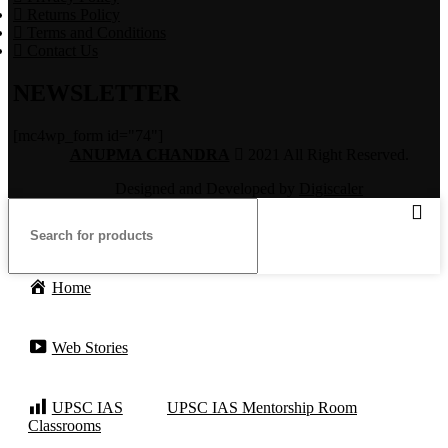
Returns Policy
Terms and Conditions
Contact Us
NEWSLETTER
[mc4wp_form id="74"]
ANUPMA CHANDRA
2021 All Right Reserved.
Designed and Developed by
Digiscaler
Home
Web Stories
UPSC IAS
UPSC IAS Mentorship Room
Classrooms