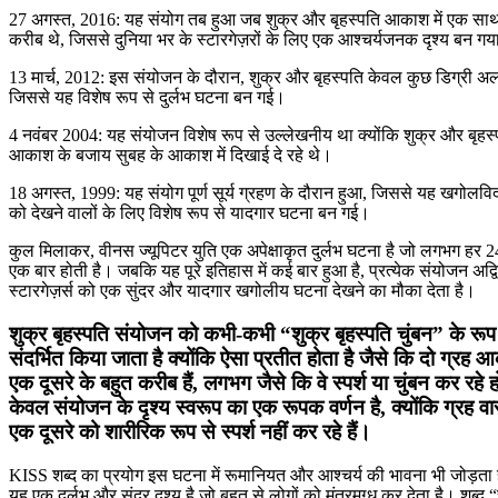
27 अगस्त, 2016: यह संयोग तब हुआ जब शुक्र और बृहस्पति आकाश में एक साथ
करीब थे, जिससे दुनिया भर के स्टारगेज़रों के लिए एक आश्चर्यजनक दृश्य बन ग
13 मार्च, 2012: इस संयोजन के दौरान, शुक्र और बृहस्पति केवल कुछ डिग्री अल
जिससे यह विशेष रूप से दुर्लभ घटना बन गई।
4 नवंबर 2004: यह संयोजन विशेष रूप से उल्लेखनीय था क्योंकि शुक्र और बृहस्
आकाश के बजाय सुबह के आकाश में दिखाई दे रहे थे।
18 अगस्त, 1999: यह संयोग पूर्ण सूर्य ग्रहण के दौरान हुआ, जिससे यह खगोलविद
को देखने वालों के लिए विशेष रूप से यादगार घटना बन गई।
कुल मिलाकर, वीनस ज्यूपिटर युति एक अपेक्षाकृत दुर्लभ घटना है जो लगभग हर 24
एक बार होती है। जबकि यह पूरे इतिहास में कई बार हुआ है, प्रत्येक संयोजन अद्
स्टारगेज़र्स को एक सुंदर और यादगार खगोलीय घटना देखने का मौका देता है।
शुक्र बृहस्पति संयोजन को कभी-कभी “शुक्र बृहस्पति चुंबन” के रूप म
संदर्भित किया जाता है क्योंकि ऐसा प्रतीत होता है जैसे कि दो ग्रह आ
एक दूसरे के बहुत करीब हैं, लगभग जैसे कि वे स्पर्श या चुंबन कर रहे 
केवल संयोजन के दृश्य स्वरूप का एक रूपक वर्णन है, क्योंकि ग्रह वास्
एक दूसरे को शारीरिक रूप से स्पर्श नहीं कर रहे हैं।
KISS शब्द का प्रयोग इस घटना में रूमानियत और आश्चर्य की भावना भी जोड़ता है
यह एक दुर्लभ और सुंदर दृश्य है जो बहुत से लोगों को मंत्रमुग्ध कर देता है। शब्द “