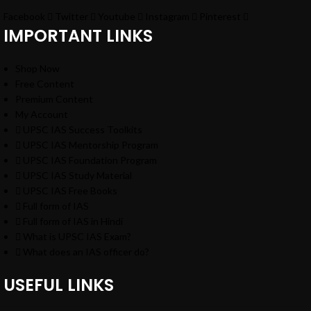
Facebook
Twitter
Youtube
Instagram
Pinterest
IMPORTANT LINKS
Shop Now
Free Content
Premium Content
My Account
UPSC IAS Success Toolkits
UPSC IAS Mentorship Program
UPSC IAS Foundation Program
UPSC IAS Study Material
UPSC IAS Free Books
Full form of IAS
Full form of IAS in Hindi
What is UPSC IAS Exam?
What does an IAS officer do?
USEFUL LINKS