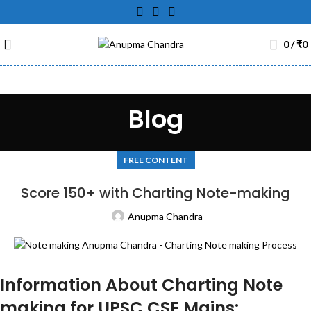
0
/
₹
0
Blog
FREE CONTENT
Score 150+ with Charting Note-making
Anupma Chandra
Information About Charting Note
making for UPSC CSE Mains: