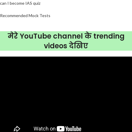
can I become IAS quiz
Recommended Mock Tests
मेरे YouTube channel के trending
videos देखिए