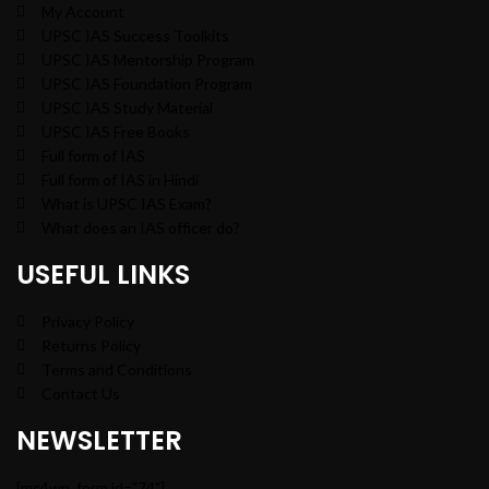
My Account
UPSC IAS Success Toolkits
UPSC IAS Mentorship Program
UPSC IAS Foundation Program
UPSC IAS Study Material
UPSC IAS Free Books
Full form of IAS
Full form of IAS in Hindi
What is UPSC IAS Exam?
What does an IAS officer do?
USEFUL LINKS
Privacy Policy
Returns Policy
Terms and Conditions
Contact Us
NEWSLETTER
[mc4wp_form id="74"]