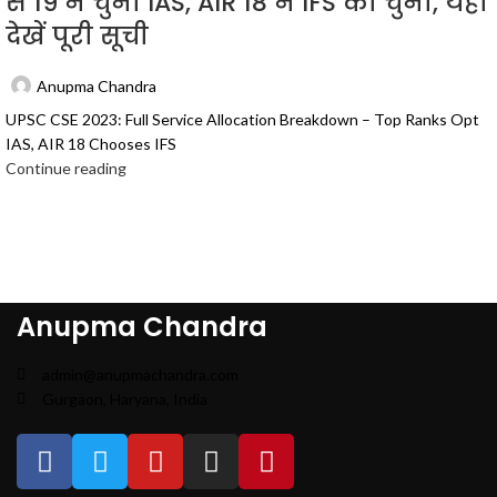
से 19 ने चुनी IAS, AIR 18 ने IFS को चुना, यहां
देखें पूरी सूची
Anupma Chandra
UPSC CSE 2023: Full Service Allocation Breakdown – Top Ranks Opt
IAS, AIR 18 Chooses IFS
Continue reading
Anupma Chandra
admin@anupmachandra.com
Gurgaon, Haryana, India