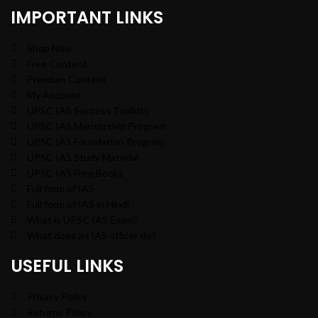
IMPORTANT LINKS
Shop Now
Free Content
Premium Content
My Account
UPSC IAS Success Toolkits
UPSC IAS Mentorship Program
UPSC IAS Foundation Program
UPSC IAS Study Material
UPSC IAS Free Books
Full form of IAS
Full form of IAS in Hindi
What is UPSC IAS Exam?
What does an IAS officer do?
USEFUL LINKS
Privacy Policy
Returns Policy